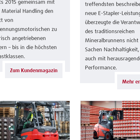
its 2015 gemeinsam mit
treffendsten beschreib
 Material Handling den
neue E-Stapler-Leistun
tt von
überzeugte die Verantw
rennungsmotorischen zu
des traditionsreichen
risch angetriebenen
Mineralbrunnens nicht 
ern – bis in die höchsten
Sachen Nachhaltigkeit,
astklassen.
auch mit herausragend
Performance.
Zum Kundenmagazin
Mehr er