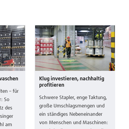
ewaschen
Klug investieren, nachhaltig
profitieren
ten – für
Schwere Stapler, enge Taktung,
r: So
große Umschlagsmengen und
tz des
ein ständiges Nebeneinander
singer
von Menschen und Maschinen:
ohl am