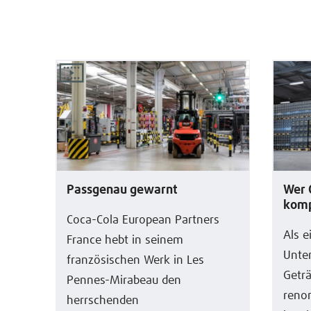
Passgenau gewarnt
Wer 
komp
Coca-Cola European Partners
Als e
France hebt in seinem
Unte
französischen Werk in Les
Getr
Pennes-Mirabeau den
reno
herrschenden