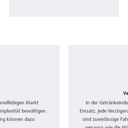
V
hnelllebigen Markt
In der Getränkeindu
mplexität bewältigen.
Einsatz. Jede Verzöge
rung können dazu
sind zuverlässige Fa
.
genauso wie die Mögl