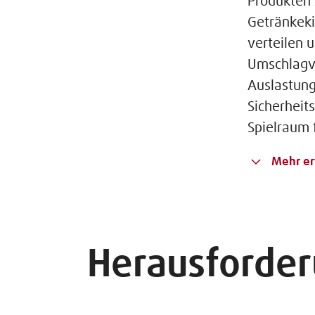
Produkten 
Getränkeki
verteilen 
Umschlagvo
Auslastun
Sicherheit
Spielraum f
Mehr er
Herausforder