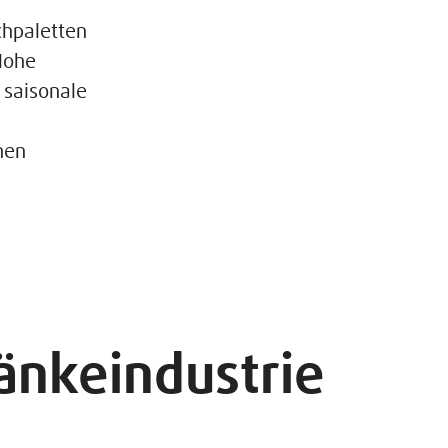
chpaletten
 Hohe
 saisonale
nen
änkeindustrie