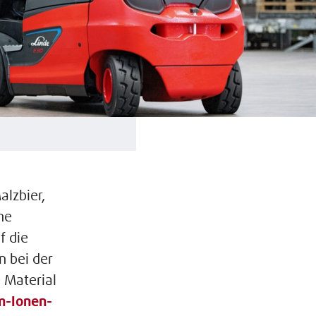
alzbier,
ne
f die
n bei der
e Material
m-Ionen-