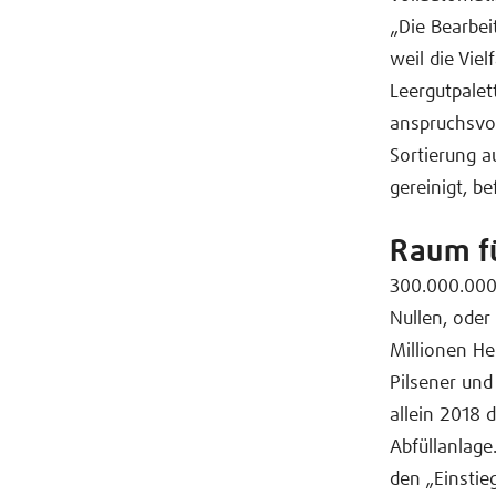
„Die Bearbei
weil die Vie
Leergutpalet
anspruchsvol
Sortierung a
gereinigt, be
Raum fü
300.000.000 
Nullen, oder
Millionen Hek
Pilsener und
allein 2018 
Abfüllanlage
den „Einstie