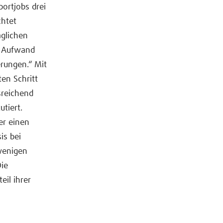
portjobs drei
chtet
äglichen
m Aufwand
erungen.“ Mit
en Schritt
sreichend
utiert.
er einen
is bei
 wenigen
ie
il ihrer