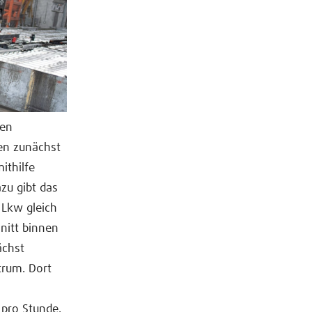
den
den zunächst
ithilfe
azu gibt das
 Lkw gleich
nitt binnen
ächst
trum. Dort
 pro Stunde.