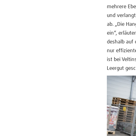
mehrere Eben
und verlangt
ab. „Die Han
ein“, erläute
deshalb auf 
nur effizien
ist bei Velt
Leergut gesch