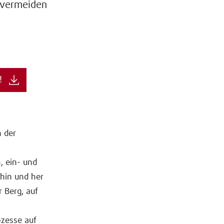
 vermeiden
!
n der
, ein- und
hin und her
r Berg, auf
ozesse auf