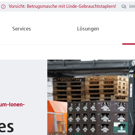
Vorsicht: Betrugsmasche mit Linde-Gebrauchtstaplern!
im
Services
Lösungen
hium-Ionen-
es