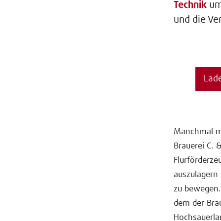
Technik
um
und die Ve
Lade
Manchmal müs
Brauerei C. 
Flurförderze
auszulagern
zu bewegen. 
dem der Bra
Hochsauerlan