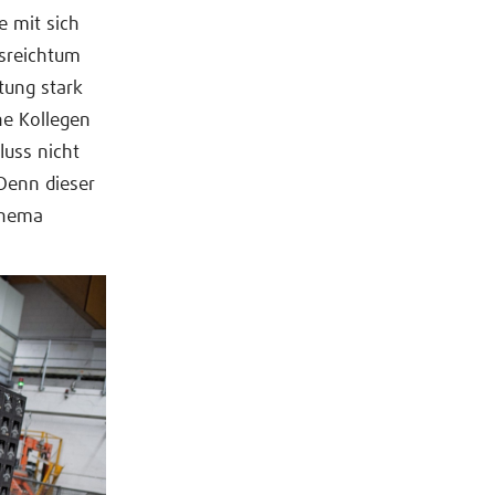
e mit sich
lsreichtum
tung stark
ine Kollegen
luss nicht
 Denn dieser
 Thema