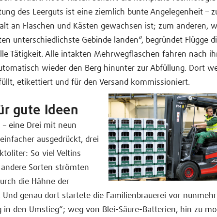
tung des Leerguts ist eine ziemlich bunte Angelegenheit – 
lfalt an Flaschen und Kästen gewachsen ist; zum anderen, w
ten unterschiedlichste Gebinde landen“, begründet Flügge d
le Tätigkeit. Alle intakten Mehrwegflaschen fahren nach ih
utomatisch wieder den Berg hinunter zur Abfüllung. Dort w
füllt, etikettiert und für den Versand kommissioniert.
r gute Ideen
– eine Drei mit neun
 einfacher ausgedrückt, drei
toliter: So viel Veltins
 andere Sorten strömten
durch die Hähne der
. Und genau dort startete die Familienbrauerei vor nunmehr
g in den Umstieg“; weg von Blei-Säure-Batterien, hin zu m