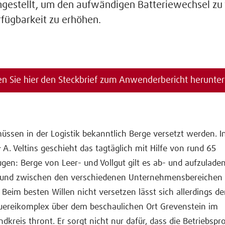
gestellt, um den aufwändigen Batteriewechsel zu
rfügbarkeit zu erhöhen.
n Sie hier den Steckbrief zum Anwenderbericht herunter
sen in der Logistik bekanntlich Berge versetzt werden. I
& A. Veltins geschieht das tagtäglich mit Hilfe von rund 65
ugen: Berge von Leer- und Vollgut gilt es ab- und aufzuladen
 und zwischen den verschiedenen Unternehmensbereichen 
Beim besten Willen nicht versetzen lässt sich allerdings de
uereikomplex über dem beschaulichen Ort Grevenstein im
dkreis thront. Er sorgt nicht nur dafür, dass die Betriebspr