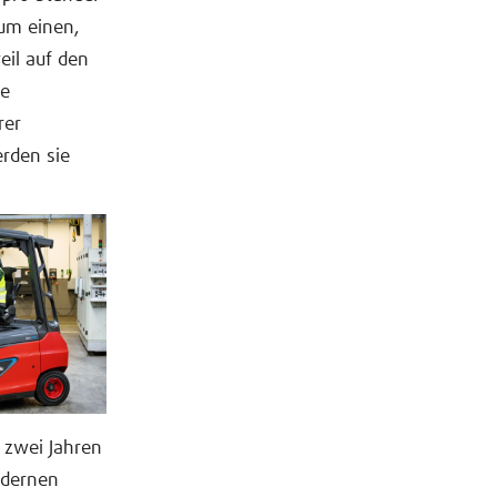
zum einen,
eil auf den
ie
rer
erden sie
 zwei Jahren
odernen