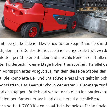
it Leergut beladener Lkw eines Getränkegroßhändlers in 
ch, der am Fuße des Betriebsgeländes angesiedelt ist, wer
aletten per Stapler entladen und anschließend in der Halle m
ter Fördertechnik eine Etage höher transportiert. Parallel d
 vordisponiertes Vollgut aus, mit dem derselbe Stapler den
t. Die komplette Be- und Entladung eines Lkws geht im Sch
onstatten. Das Leergut wird in der ersten Hallenetage zun
und gelangt per Förderband weiter nach oben ins Sortierzen
isten per Kamera erfasst und das Leergut anschließend
sch sortiert. 7.000 Kisten schafft die komplexe Technologie