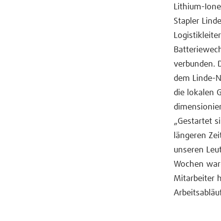
Lithium-Ione
Stapler Lind
Logistikleite
Batteriewech
verbunden. D
dem Linde-Ne
die lokalen 
dimensioniert
„Gestartet s
längeren Zei
unseren Leut
Wochen waren
Mitarbeiter 
Arbeitsabläu