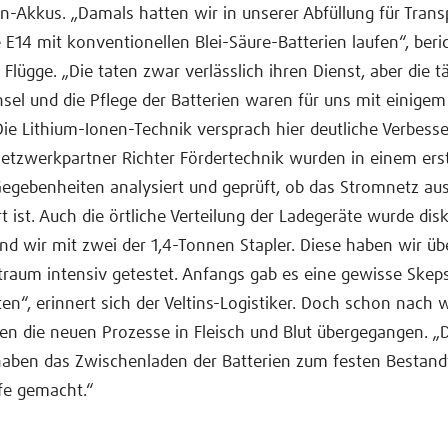
n-Akkus. „Damals hatten wir in unserer Abfüllung für Trans
e E14 mit konventionellen Blei-Säure-Batterien laufen“, beri
r Flügge. „Die taten zwar verlässlich ihren Dienst, aber die t
sel und die Pflege der Batterien waren für uns mit einige
ie Lithium-Ionen-Technik versprach hier deutliche Verbess
tzwerkpartner Richter Fördertechnik wurden in einem erst
Gegebenheiten analysiert und geprüft, ob das Stromnetz au
 ist. Auch die örtliche Verteilung der Ladegeräte wurde disk
ind wir mit zwei der 1,4-Tonnen Stapler. Diese haben wir üb
traum intensiv getestet. Anfangs gab es eine gewisse Skeps
en“, erinnert sich der Veltins-Logistiker. Doch schon nach
 die neuen Prozesse in Fleisch und Blut übergegangen. „D
haben das Zwischenladen der Batterien zum festen Bestandte
fe gemacht.“