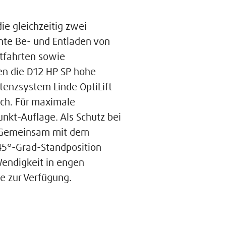
ie gleichzeitig zwei
ente Be- und Entladen von
rtfahrten sowie
en die D12 HP SP hohe
enzsystem Linde OptiLift
ich. Für maximale
nkt-Auflage. Als Schutz bei
. Gemeinsam mit dem
 45°-Grad-Standposition
endigkeit in engen
e zur Verfügung.