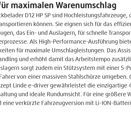
für maximalen Warenumschlag
ckbelader D12 HP SP sind Hochleistungsfahrzeuge, d
nsportieren können. Sie eignen sich für das effizi
ugen, das Ein- und Auslagern, für schnelle Transpo
erprozesse. Als High-Performance-Ausführung biet
eiten für maximale Umschlagleistungen. Das Assist
thandling und erhöht damit das Arbeitstempo zusätzl
uslagern sorgt zudem ein Stützsystem mit einer 5-Pu
Fahrer von einer massiven Stahlschürze umgeben
ept Linde e-driver gewährleistet die einzigartige
altung und ideale Rundumsicht. Für eine größere W
eine verkürzte Fahrzeugversion mit Li-ION-Batteri