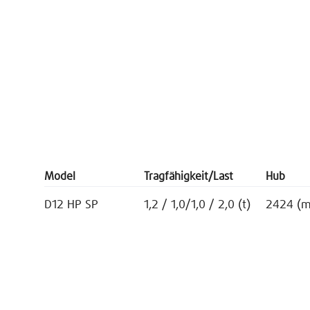
Model
Tragfähigkeit/Last
Hub
D12 HP SP
1,2 / 1,0/1,0 / 2,0 (t)
2424 (