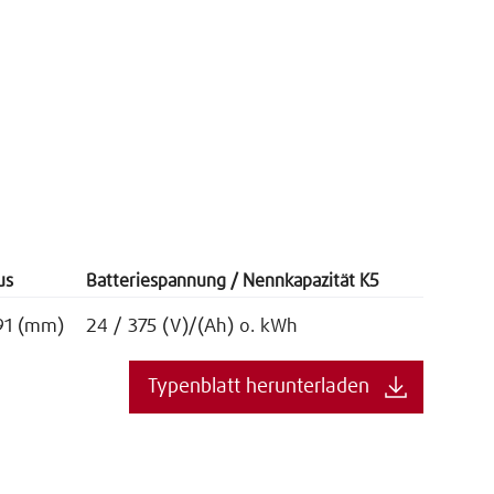
us
Batteriespannung / Nennkapazität K5
91 (mm)
24 / 375 (V)/(Ah) o. kWh
Typenblatt herunterladen