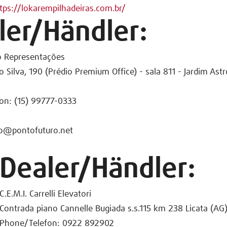
tps://lokarempilhadeiras.com.br/
ler/Händler:
o Representações
 Silva, 190 (Prédio Premium Office) - sala 811 - Jardim Ast
on: (15) 99777-0333
io@pontofuturo.net
Dealer/Händler:
C.E.M.I. Carrelli Elevatori
Contrada piano Cannelle Bugiada s.s.115 km 238 Licata (AG
Phone/Telefon: 0922 892902