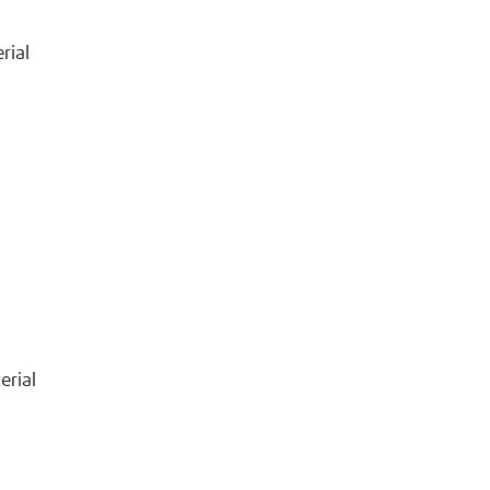
rial
erial