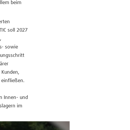
allem beim
erten
TIC soll 2027
,
s- sowie
ungsschritt
ärer
n Kunden,
einfließen.
n Innen- und
slagern im