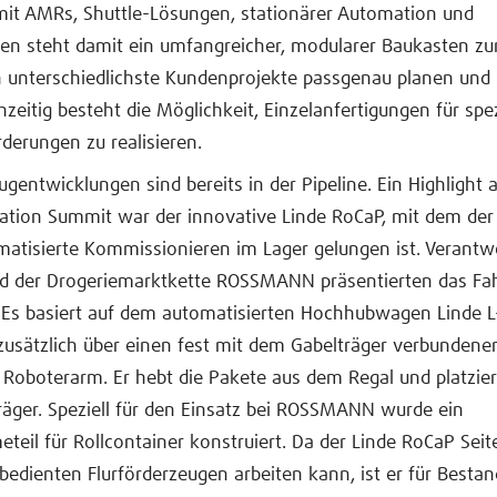
t AMRs, Shuttle-Lösungen, stationärer Automation und
n steht damit ein umfangreicher, modularer Baukasten zur
h unterschiedlichste Kundenprojekte passgenau planen und
hzeitig besteht die Möglichkeit, Einzelanfertigungen für spez
erungen zu realisieren.
gentwicklungen sind bereits in der Pipeline. Ein Highlight
ation Summit war der innovative Linde RoCaP, mit dem der
matisierte Kommissionieren im Lager gelungen ist. Verantw
d der Drogeriemarktkette ROSSMANN präsentierten das Fa
Es basiert auf dem automatisierten Hochhubwagen Linde 
zusätzlich über einen fest mit dem Gabelträger verbundene
n Roboterarm. Er hebt die Pakete aus dem Regal und platzier
äger. Speziell für den Einsatz bei ROSSMANN wurde ein
teil für Rollcontainer konstruiert. Da der Linde RoCaP Seit
bedienten Flurförderzeugen arbeiten kann, ist er für Bestan