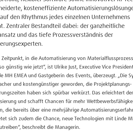
iderte, kosteneffiziente Automatisierungslösun
l auf den Rhythmus jedes einzelnen Unternehmens
. Zentraler Bestandteil dabei: der ganzheitliche
nsatz und das tiefe Prozessverständnis der
erungsexperten.
 Zeitpunkt, in die Automatisierung von Materialflussprozes
so günstig wie jetzt“, ist Ulrike Just, Executive Vice Presiden
de MH EMEA und Gastgeberin des Events, überzeugt. „Die S
facher und kostengünstiger geworden, die Projektplanungs-
ungszeiten haben sich spürbar verkürzt. Das erleichtert den
sierung und schafft Chancen für mehr Wettbewerbsfähigkei
 die bereits über eine mehrjährige Automatisierungserfah
etet sich zudem die Chance, neue Technologien mit Linde M
utreiben“, beschreibt die Managerin.