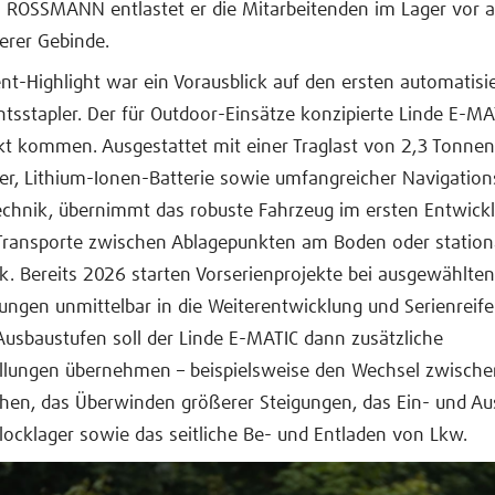
i ROSSMANN entlastet er die Mitarbeitenden im Lager vor 
erer Gebinde.
nt-Highlight war ein Vorausblick auf den ersten automatisi
sstapler. Der für Outdoor-Einsätze konzipierte Linde E-MA
t kommen. Ausgestattet mit einer Traglast von 2,3 Tonnen
er, Lithium-Ionen-Batterie sowie umfangreicher Navigation
echnik, übernimmt das robuste Fahrzeug im ersten Entwickl
 Transporte zwischen Ablagepunkten am Boden oder station
k. Bereits 2026 starten Vorserienprojekte bei ausgewählte
ungen unmittelbar in die Weiterentwicklung und Serienreife 
Ausbaustufen soll der Linde E-MATIC dann zusätzliche
llungen übernehmen – beispielsweise den Wechsel zwische
hen, das Überwinden größerer Steigungen, das Ein- und Au
locklager sowie das seitliche Be- und Entladen von Lkw.