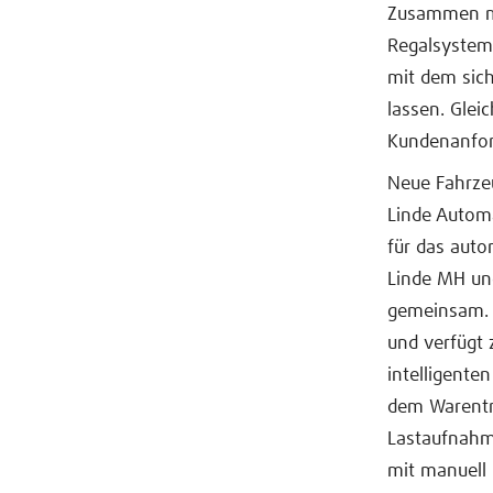
Zusammen mi
Regalsysteme
mit dem sic
lassen. Gleic
Kundenanford
Neue Fahrzeu
Linde Autom
für das auto
Linde MH un
gemeinsam. 
und verfügt 
intelligente
dem Warentr
Lastaufnahme
mit manuell 