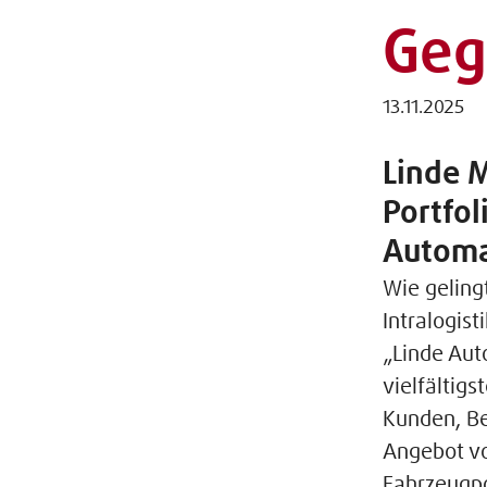
Geg
13.11.2025
Linde 
Portfo
Automa
Wie geling
Intralogis
„Linde Aut
vielfältig
Kunden, Be
Angebot vo
Fahrzeugpo