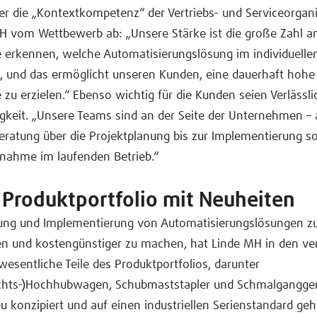
er die „Kontextkompetenz“ der Vertriebs- und Serviceorgan
H vom Wettbewerb ab: „Unsere Stärke ist die große Zahl a
e erkennen, welche Automatisierungslösung im individuelle
, und das ermöglicht unseren Kunden, eine dauerhaft hohe
zu erzielen.“ Ebenso wichtig für die Kunden seien Verlässli
gkeit. „Unsere Teams sind an der Seite der Unternehmen –
beratung über die Projektplanung bis zur Implementierung 
bnahme im laufenden Betrieb.“
 Produktportfolio mit Neuheiten
ung und Implementierung von Automatisierungslösungen z
en und kostengünstiger zu machen, hat Linde MH in den v
wesentliche Teile des Produktportfolios, darunter
hts-)Hochhubwagen, Schubmaststapler und Schmalgangger
u konzipiert und auf einen industriellen Serienstandard ge