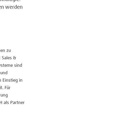
gen werden
sen zu
t Sales &
ysteme sind
 und
 Einstieg in
t. Für
rung
H als Partner