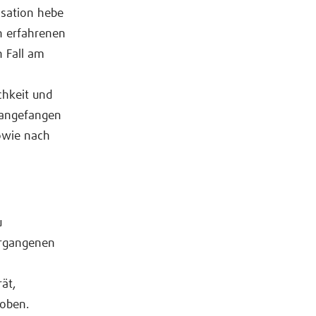
isation hebe
n erfahrenen
n Fall am
chkeit und
 angefangen
sowie nach
u
ergangenen
ät,
hoben.