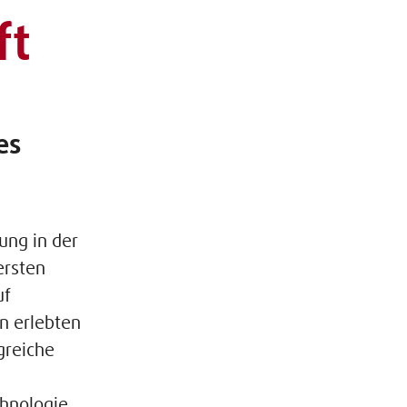
ft
es
ung in der
ersten
uf
en erlebten
greiche
chnologie.