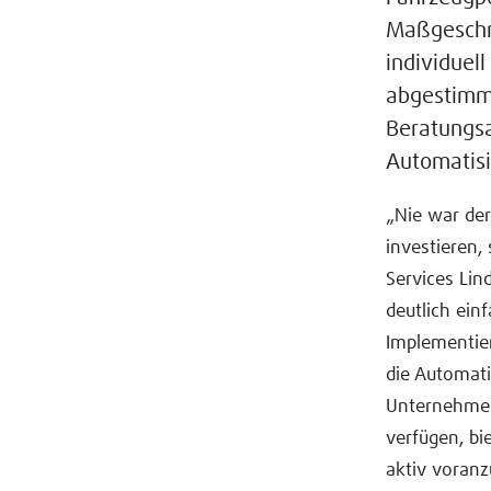
Maßgeschne
individuel
abgestimmt
Beratungsa
Automatisi
„Nie war der
investieren, 
Services Lin
deutlich ein
Implementier
die Automati
Unternehmen,
verfügen, bi
aktiv voranz