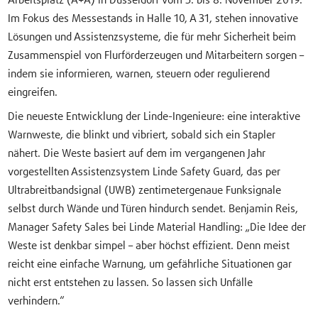
Arbeitsplatz (A+A) in Düsseldorf vom 5. bis 8. November 2019.
Im Fokus des Messestands in Halle 10, A 31, stehen innovative
Lösungen und Assistenzsysteme, die für mehr Sicherheit beim
Zusammenspiel von Flurförderzeugen und Mitarbeitern sorgen –
indem sie informieren, warnen, steuern oder regulierend
eingreifen.
Die neueste Entwicklung der Linde-Ingenieure: eine interaktive
Warnweste, die blinkt und vibriert, sobald sich ein Stapler
nähert. Die Weste basiert auf dem im vergangenen Jahr
vorgestellten Assistenzsystem Linde Safety Guard, das per
Ultrabreitbandsignal (UWB) zentimetergenaue Funksignale
selbst durch Wände und Türen hindurch sendet. Benjamin Reis,
Manager Safety Sales bei Linde Material Handling: „Die Idee der
Weste ist denkbar simpel – aber höchst effizient. Denn meist
reicht eine einfache Warnung, um gefährliche Situationen gar
nicht erst entstehen zu lassen. So lassen sich Unfälle
verhindern.“