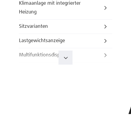
Klimaanlage mit integrierter
Heizung
Sitzvarianten
Lastgewichtsanzeige
Multifunktionsdisplay
Linde Steer Control
Linde Safety Pilot
Linde Speed Assist
Linde Reverse Assist Radar
Linde Flottenmanagement