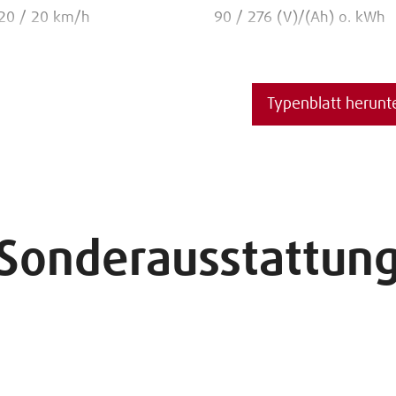
20 / 20 km/h
90 / 276 (V)/(Ah) o. kWh
Typenblatt herunt
Sonderausstattun