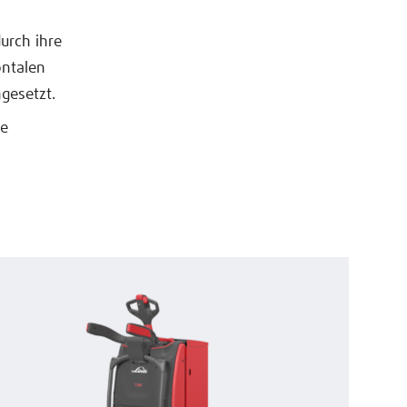
durch ihre
ontalen
gesetzt.
re