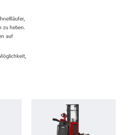
nellläufer,
n zu heben.
en auf
öglichkeit,