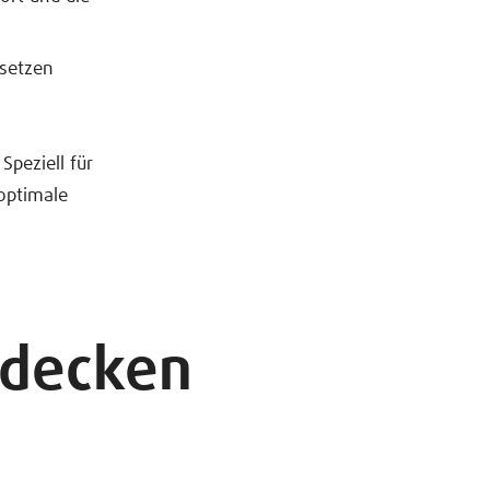
 setzen
peziell für
optimale
tdecken