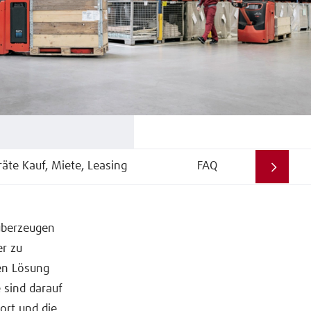
äte Kauf, Miete, Leasing
FAQ
 überzeugen
er zu
en Lösung
 sind darauf
ort und die