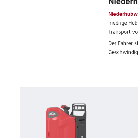
Niederh
Niederhubw
niedrige Hub
Transport vo
Der Fahrer s
Geschwindigk