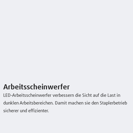
R16G
1,6 (t)
5710 (mm)
14 / 14 km/h
R20G
2,0 (t)
6960 (mm)
14 / 14 km/h
Typenblatt herunterladen
Arbeitsscheinwerfer
LED-Arbeitsscheinwerfer verbessern die Sicht auf die Last in
dunklen Arbeitsbereichen. Damit machen sie den Staplerbetrieb
sicherer und effizienter.
Sonderausstattung