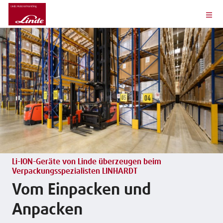
Li-ION-Geräte von Linde überzeugen beim
Verpackungsspezialisten LINHARDT
Vom Einpacken und
Anpacken