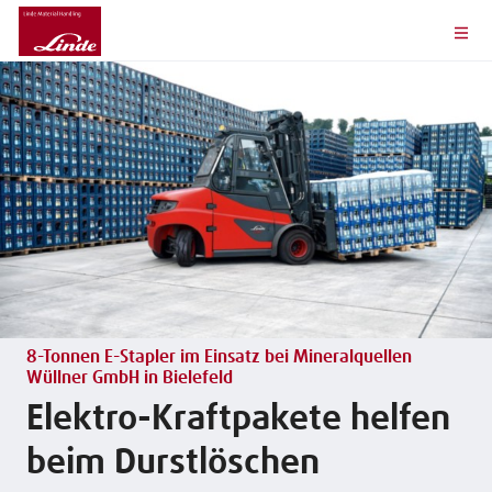
8-Tonnen E-Stapler im Einsatz bei Mineralquellen
Wüllner GmbH in Bielefeld
Elektro-Kraftpakete helfen
beim Durstlöschen