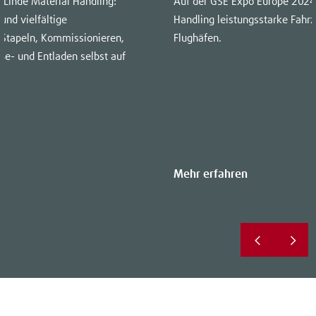
 Linde Material Handling:
Auf der GSE Expo Europe 2024 
und vielfältige
Handling leistungsstarke Fahrz
 Stapeln, Kommissionieren,
Flughäfen.
Be- und Entladen selbst auf
Mehr erfahren