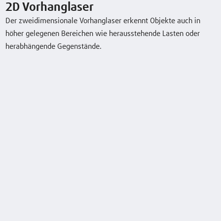
2D Vorhanglaser
(V)/(Ah) o. k
Der zweidimensionale Vorhanglaser erkennt Objekte auch in
höher gelegenen Bereichen wie herausstehende Lasten oder
Typenblatt herunterladen
herabhängende Gegenstände.
Sonderausstattung
2D Vorhanglaser
Linde BlueSpot
Automatisiertes Laden
Erweiterte Ladungserkennung