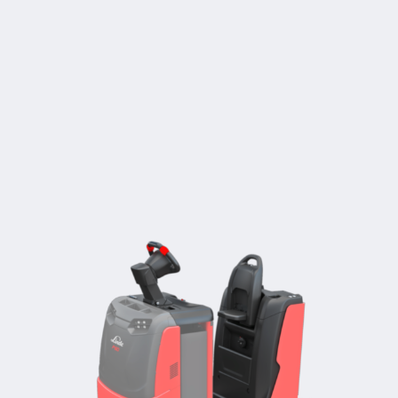
Technische Daten
Model
Tragfähigkeit/Last
Gesamtbreite
Fahrgeschwindi
mit/ohne Last
P40C
4,0 (t)
800 (mm)
8 / 13 km/h
P40C B
4,0 (t)
800 (mm)
8 / 10 km/h